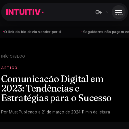
PT
MENU
·
a bio devia vender por ti
Seguidores não pagam contas — cli
INÍCIO
/
BLOG
ARTIGO
Comunicação Digital em
2023: Tendências e
Estratégias para o Sucesso
Por
Must
·
Publicado a
21 de março de 2024
·
11
min de leitura