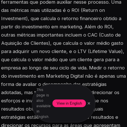
ferramentas que podem auxiliar nesse processo. Uma
das métricas mais utilizadas é o ROI (Return on
Investment), que calcula o retorno financeiro obtido a
partir do investimento em marketing. Além do ROI,
outras métricas importantes incluem o CAC (Custo de
Aquisição de Clientes), que calcula o valor médio gasto
para adquirir um novo cliente, e o LTV (Lifetime Value),
que calcula o valor médio que um cliente gera para a
empresa ao longo de seu ciclo de vida. Medir o retorno
do investimento em Marketing Digital não é apenas uma
forma de avaliar o desempenho das estratégias
This
adotadas, mas também uma maneira de direcionar os
page is
esforços e investimentos futuros. Com base nos
also
×
View in English
available
resultados obtidos, é possível identificar quais
in
estratégias estão trazendo os melhores resultados e
English.
direcionar os recursos para as áreas que apresentam