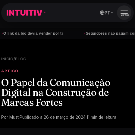
PT
MENU
·
a bio devia vender por ti
Seguidores não pagam contas — cli
INÍCIO
/
BLOG
ARTIGO
O Papel da Comunicação
Digital na Construção de
Marcas Fortes
Por
Must
·
Publicado a
26 de março de 2024
·
11
min de leitura