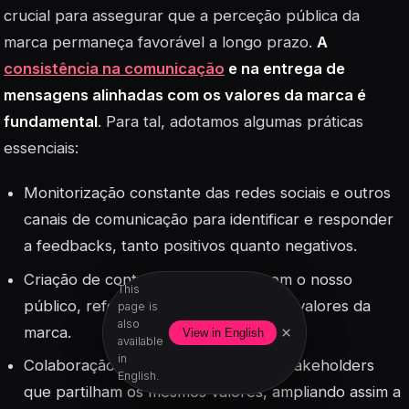
crucial para assegurar que a perceção pública da
marca permaneça favorável a longo prazo.
A
consistência na comunicação
e na entrega de
mensagens alinhadas com os valores da marca é
fundamental
. Para tal, adotamos algumas práticas
essenciais:
Monitorização constante das redes sociais e outros
canais de comunicação para identificar e responder
a feedbacks, tanto positivos quanto negativos.
Criação de conteúdo que ressoa com o nosso
This
público, reforçando a identidade e os valores da
page is
also
marca.
×
View in English
available
in
Colaboração com influenciadores e stakeholders
English.
que partilham os mesmos valores, ampliando assim a