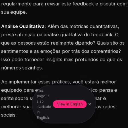
regularmente para revisar este feedback e discutir com
sua equipe.
Análise Qualitativa:
Além das métricas quantitativas,
preste atenção na análise qualitativa do feedback. O
que as pessoas estão realmente dizendo? Quais são os
sentimentos e as emoções por trás dos comentários?
Isso pode fornecer insights mais profundos do que os
números sozinhos.
Ao implementar essas práticas, você estará melhor
equipado para entender o que seu público pensa e
This
page is
sente sobre sua marca, o que pode informar e
also
×
View in English
melhorar sua estratégia de comunicação nas redes
available
in
sociais.
English.