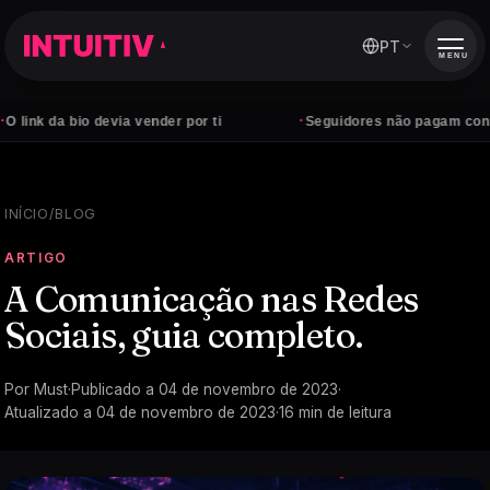
PT
MENU
·
bio devia vender por ti
Seguidores não pagam contas — clie
INÍCIO
/
BLOG
ARTIGO
A Comunicação nas Redes
Sociais, guia completo.
Por
Must
·
Publicado a
04 de novembro de 2023
·
Atualizado a
04 de novembro de 2023
·
16
min de leitura