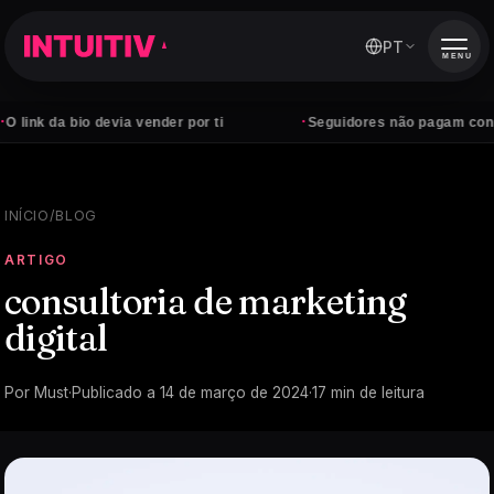
PT
MENU
·
 bio devia vender por ti
Seguidores não pagam contas — clie
INÍCIO
/
BLOG
ARTIGO
consultoria de marketing
digital
Por
Must
·
Publicado a
14 de março de 2024
·
17
min de leitura