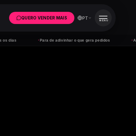
PT
QUERO VENDER MAIS
MENU
·
·
Para de adivinhar o que gera pedidos
Anúncios 
a