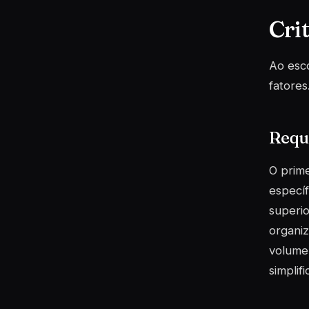
Cri
Ao esco
fatores
Requi
O prime
específ
superio
organiz
volume 
simplif