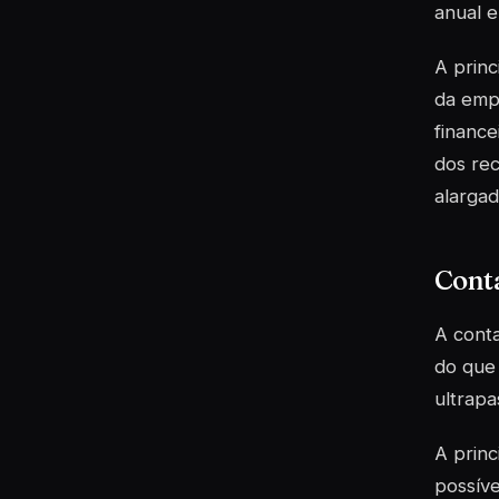
anual e
A princ
da empr
finance
dos rec
alargad
Conta
A conta
do que 
ultrapa
A princ
possíve