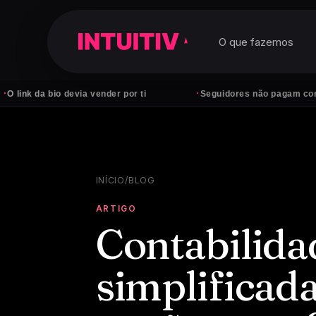
O que fazemos
·
da bio devia vender por ti
Seguidores não pagam contas — cl
INÍCIO
/
BLOG
ARTIGO
Contabilida
simplificad