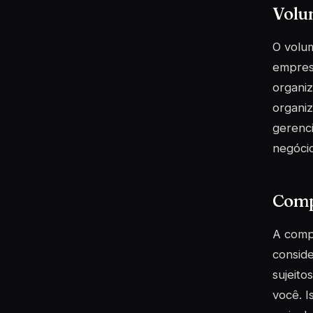
Volu
O volum
empres
organiz
organiz
gerenci
negócio
Comp
A comp
consid
sujeito
você. I