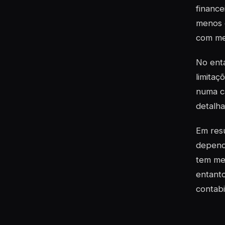
finance
menos o
com men
No enta
limitaç
numa ca
detalha
Em resu
depend
tem men
entanto
contabi