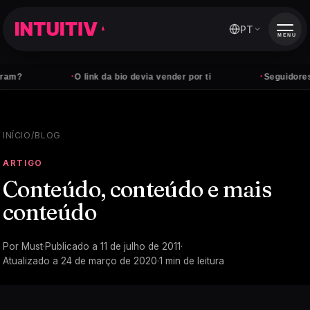
PT
MENU
·
·
m?
O link da bio devia vender por ti
Seguidores n
INÍCIO
/
BLOG
ARTIGO
Conteúdo, conteúdo e mais
conteúdo
Por
Must
·
Publicado a
11 de julho de 2011
·
Atualizado a
24 de março de 2020
·
1
min de leitura