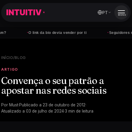
PT
MENU
·
·
O link da bio devia vender por ti
Seguidores não p
INÍCIO
/
BLOG
ARTIGO
Convença o seu patrão a
apostar nas redes sociais
Por
Must
·
Publicado a
23 de outubro de 2012
·
Atualizado a
03 de julho de 2024
·
3
min de leitura