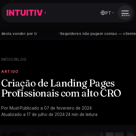
PT
MENU
·
der por ti
Seguidores não pagam contas — clientes sim
INÍCIO
/
BLOG
ARTIGO
Criação de Landing Pages
Profissionais com alto CRO
Por
Must
·
Publicado a
07 de fevereiro de 2024
·
Atualizado a
17 de julho de 2024
·
24
min de leitura