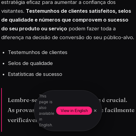
estratégia eficaz para aumentar a confiança dos
visitantes.
Testemunhos de clientes satisfeitos, selos
de qualidade e números que comprovem o sucesso
do seu produto ou serviço
podem fazer toda a
diferença na decisão de conversão do seu público-alvo.
Testemunhos de clientes
Selos de qualidade
Estatísticas de sucesso
This
Lembre-se de que a autenticidade é crucial.
page is
also
As provas sociais devem ser reais e facilmente
×
View in English
available
verificáveis.
in
English.