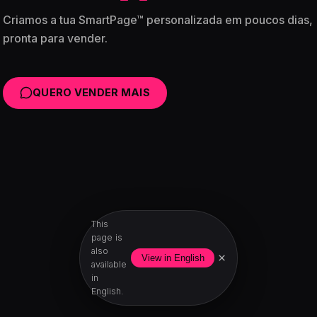
Criamos a tua SmartPage™ personalizada em poucos dias,
pronta para vender.
QUERO VENDER MAIS
This
page is
also
×
View in English
available
in
English.