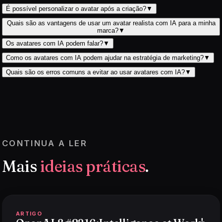
É possível personalizar o avatar após a criação?
▼
Quais são as vantagens de usar um avatar realista com IA para a minha
marca?
▼
Os avatares com IA podem falar?
▼
Como os avatares com IA podem ajudar na estratégia de marketing?
▼
Quais são os erros comuns a evitar ao usar avatares com IA?
▼
CONTINUA A LER
Mais
ideias práticas
.
ARTIGO