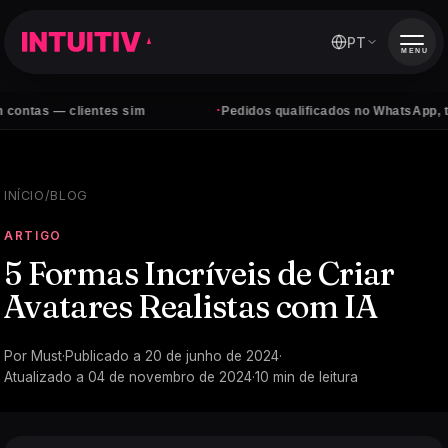
PT
MENU
·
 clientes sim
Pedidos qualificados no WhatsApp, todos os d
INÍCIO
/
BLOG
ARTIGO
5 Formas Incríveis de Criar
Avatares Realistas com IA
Por
Must
·
Publicado a
20 de junho de 2024
·
Atualizado a
04 de novembro de 2024
·
10
min de leitura