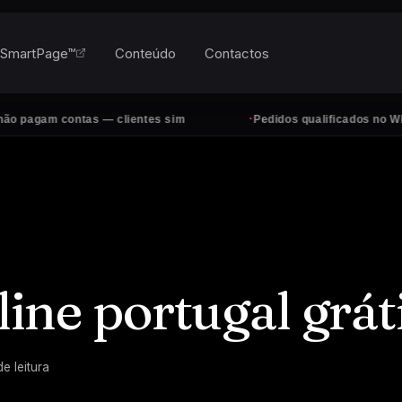
SmartPage™
Conteúdo
Contactos
·
contas — clientes sim
Pedidos qualificados no WhatsApp, to
nline portugal grát
de leitura