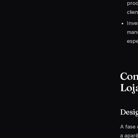
prod
clien
Inve
manu
espe
Com
Loj
Desi
A fase 
a aparê