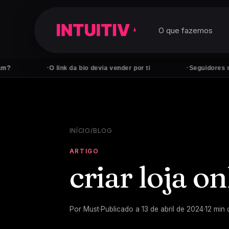
O que fazemos
·
·
O link da bio devia vender por ti
Seguidores não pagam 
INÍCIO
/
BLOG
ARTIGO
criar loja o
Por
Must
·
Publicado a
13 de abril de 2024
·
12
min 