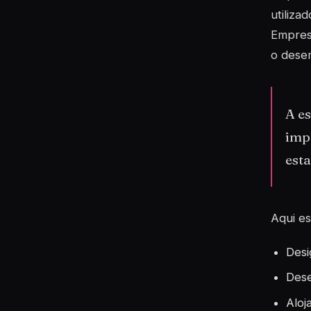
utilizad
Empres
o desem
A e
impo
esta
Aqui es
Desi
Dese
Aloj