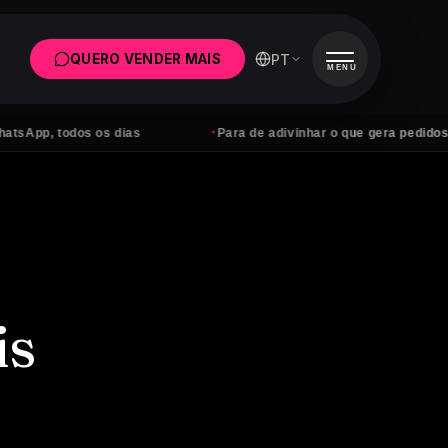
PT
QUERO VENDER MAIS
MENU
·
dos os dias
Para de adivinhar o que gera pedidos
is