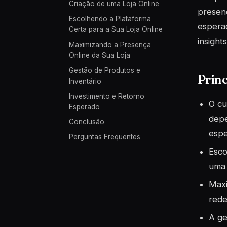
Criação de uma Loja Online
presenç
Escolhendo a Plataforma
esperad
Certa para a Sua Loja Online
insight
Maximizando a Presença
Online da Sua Loja
Gestão de Produtos e
Princ
Inventário
Investimento e Retorno
O cu
Esperado
depe
Conclusão
espe
Perguntas Frequentes
Esco
uma 
Maxi
rede
A ge