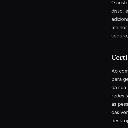
O custo
disso, 
adicion
melhor 
seguro,
Certi
Ao comi
para ge
da sua 
redes s
as pes
das ven
desktop