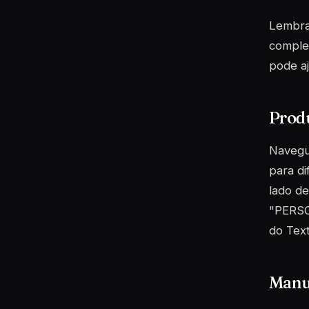
Lembra-
comple
pode aj
Produ
Navegue
para di
lado de
"PERSO
do Text
Manu