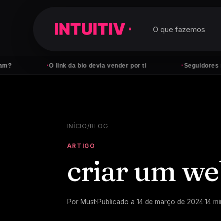
O que fazemos
·
·
O link da bio devia vender por ti
Seguidores não pagam
INÍCIO
/
BLOG
ARTIGO
criar um web
Por
Must
·
Publicado a
14 de março de 2024
·
14
mi