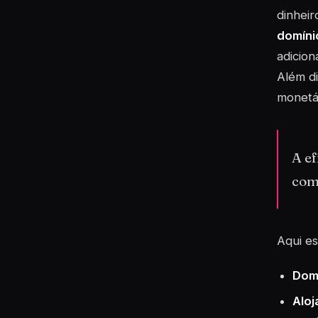
dinhei
domíni
adicion
Além di
monetár
A ef
comp
Aqui es
Dom
Alo