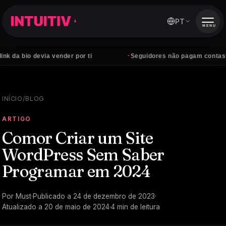
PT
MENU
·
o devia vender por ti
Seguidores não pagam contas — client
INÍCIO
/
BLOG
ARTIGO
Comor Criar um Site
WordPress Sem Saber
Programar em 2024
Por
Must
·
Publicado a
24 de dezembro de 2023
·
Atualizado a
20 de maio de 2024
·
4
min de leitura