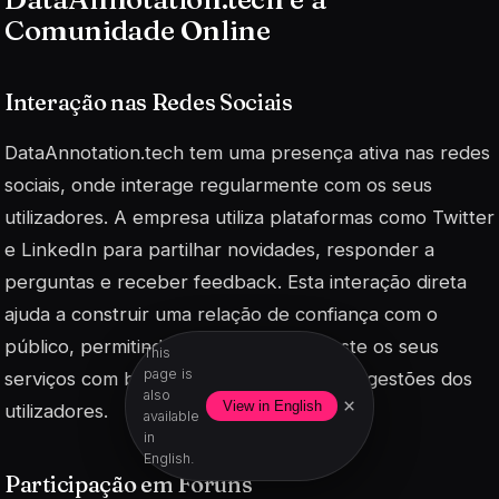
Comunidade Online
Interação nas Redes Sociais
DataAnnotation.tech tem uma presença ativa nas redes
sociais, onde interage regularmente com os seus
utilizadores. A empresa utiliza plataformas como Twitter
e LinkedIn para partilhar novidades, responder a
perguntas e receber feedback. Esta interação direta
ajuda a construir uma relação de confiança com o
público, permitindo que a empresa ajuste os seus
This
page is
serviços com base nas necessidades e sugestões dos
also
×
View in English
utilizadores.
available
in
English.
Participação em Fóruns