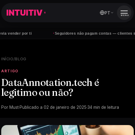
PT
MENU
·
r ti
Seguidores não pagam contas — clientes sim
INÍCIO
/
BLOG
ARTIGO
DataAnnotation.tech é
legitimo ou não?
Por
Must
·
Publicado a
02 de janeiro de 2025
·
34
min de leitura