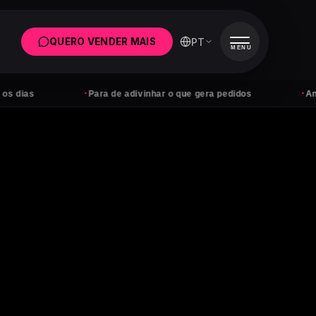
PT
QUERO VENDER MAIS
MENU
·
·
Para de adivinhar o que gera pedidos
Anúncios sem d