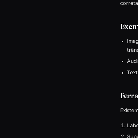
correta
Exem
Imag
trâns
Áudi
Text
Ferr
Existem
Lab
Sup