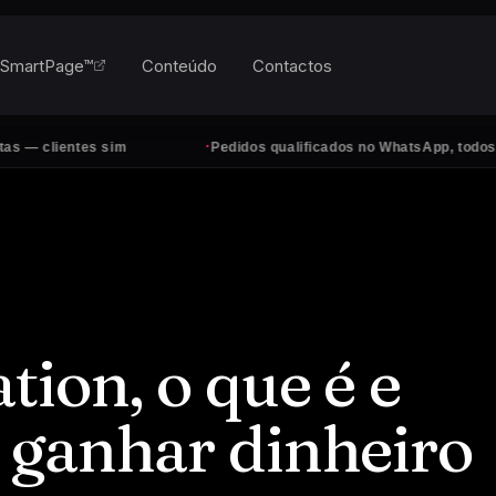
SmartPage™
Conteúdo
Contactos
·
s sim
Pedidos qualificados no WhatsApp, todos os dias
ion, o que é e
 ganhar dinheiro