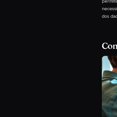
permiti
necessi
dos da
Com