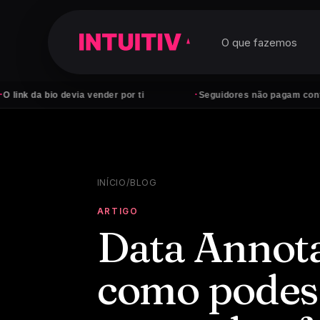
O que fazemos
·
 devia vender por ti
Seguidores não pagam contas — cliente
INÍCIO
/
BLOG
ARTIGO
Data Annotat
como podes