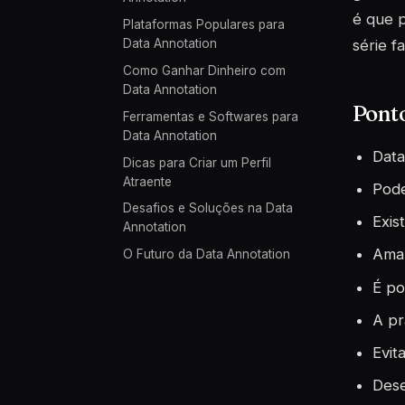
é que p
Plataformas Populares para
série f
Data Annotation
Como Ganhar Dinheiro com
Data Annotation
Pont
Ferramentas e Softwares para
Data Annotation
Data
Dicas para Criar um Perfil
Atraente
Pode
Desafios e Soluções na Data
Exis
Annotation
Amaz
O Futuro da Data Annotation
É po
A pr
Evit
Dese