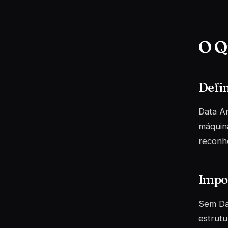
O Q
Defi
Data A
máquin
reconh
Impo
Sem Da
estrutu