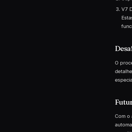
V7 
Esta
func
Desaf
O proc
detalhe
especi
Futu
Com o a
automat