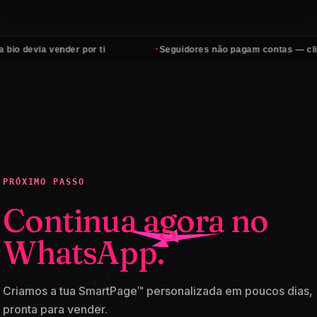
·
a vender por ti
Seguidores não pagam contas — clientes si
PRÓXIMO PASSO
Continua agora no
WhatsApp.
Criamos a tua SmartPage™ personalizada em poucos dias,
pronta para vender.