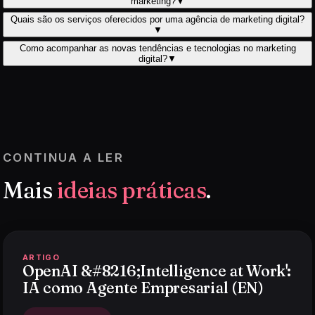
marketing?
▼
Quais são os serviços oferecidos por uma agência de marketing digital?
▼
Como acompanhar as novas tendências e tecnologias no marketing
digital?
▼
CONTINUA A LER
Mais
ideias práticas
.
ARTIGO
OpenAI &#8216;Intelligence at Work':
IA como Agente Empresarial (EN)