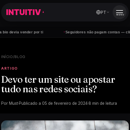
PT
MENU
·
a vender por ti
Seguidores não pagam contas — clientes si
INÍCIO
/
BLOG
ARTIGO
Devo ter um site ou apostar
tudo nas redes sociais?
Por
Must
·
Publicado a
05 de fevereiro de 2024
·
8
min de leitura