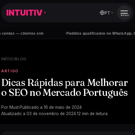
PT
MENU
·
clientes sim
Pedidos qualificados no WhatsApp, todos os d
INÍCIO
/
BLOG
ARTIGO
Dicas Rápidas para Melhorar
o SEO no Mercado Português
Por
Must
·
Publicado a
16 de maio de 2024
·
Atualizado a
03 de novembro de 2024
·
12
min de leitura