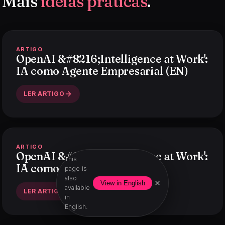
Mais
ideias práticas
.
ARTIGO
OpenAI &#8216;Intelligence at Work':
IA como Agente Empresarial (EN)
LER ARTIGO
ARTIGO
OpenAI &#8216;Intelligence at Work':
This
IA como Agente Empresarial
page is
also
×
View in English
available
LER ARTIGO
in
English.