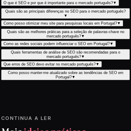
O que é SEO e por que é importante para o mercado português?
▼
Quais são as principais diferenças no SEO para o mercado português?
▼
Como posso otimizar meu site para pesquisas locais em Portugal?
▼
Quais são as melhores práticas para a seleção de palavras-chave no
mercado português?
▼
Como as redes sociais podem influenciar o SEO em Portugal?
▼
Quais ferramentas de análise de SEO são recomendadas para o
mercado português?
▼
Que erros de SEO devo evitar no mercado português?
▼
Como posso manter-me atualizado sobre as tendências de SEO em
Portugal?
▼
CONTINUA A LER