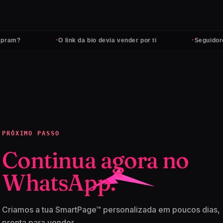
·
·
ram?
O link da bio devia vender por ti
Seguidores
PRÓXIMO PASSO
Continua agora no
WhatsApp.
Criamos a tua SmartPage™ personalizada em poucos dias,
pronta para vender.