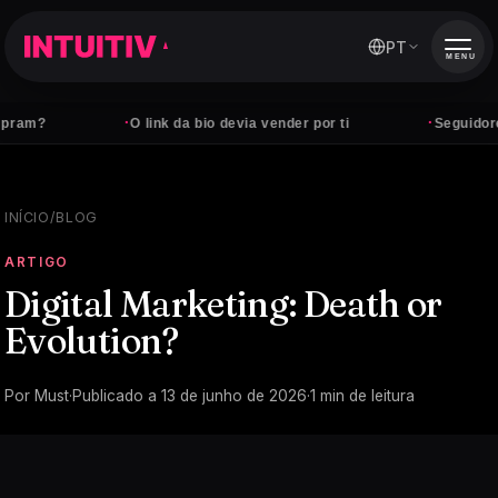
PT
MENU
·
·
ram?
O link da bio devia vender por ti
Seguidores
INÍCIO
/
BLOG
ARTIGO
Digital Marketing: Death or
Evolution?
Por
Must
·
Publicado a
13 de junho de 2026
·
1
min de leitura