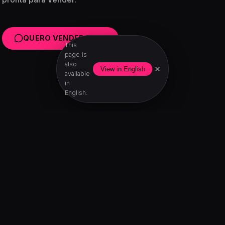
QUERO VENDER MAIS
This
page is
also
×
View in English
available
in
English.