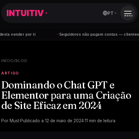
PT
MENU
·
er por ti
Seguidores não pagam contas — clientes sim
INÍCIO
/
BLOG
ARTIGO
Dominando o Chat GPT e
Elementor para uma Criação
de Site Eficaz em 2024
Por
Must
·
Publicado a
12 de maio de 2024
·
11
min de leitura