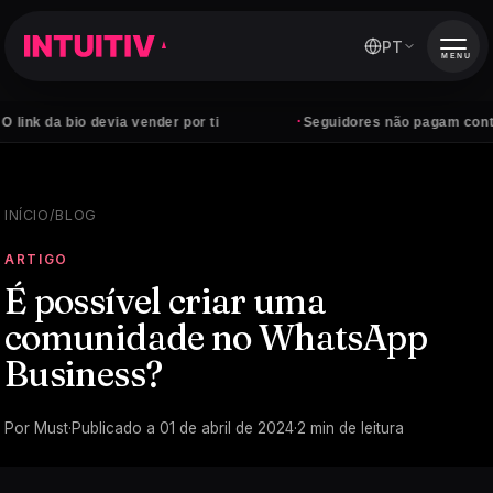
PT
MENU
·
a bio devia vender por ti
Seguidores não pagam contas — cli
INÍCIO
/
BLOG
ARTIGO
É possível criar uma
comunidade no WhatsApp
Business?
Por
Must
·
Publicado a
01 de abril de 2024
·
2
min de leitura