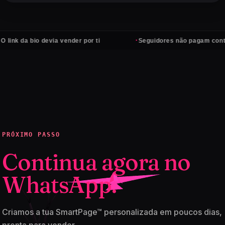
·
a bio devia vender por ti
Seguidores não pagam contas — cli
PRÓXIMO PASSO
Continua agora no
WhatsApp.
Criamos a tua SmartPage™ personalizada em poucos dias,
pronta para vender.