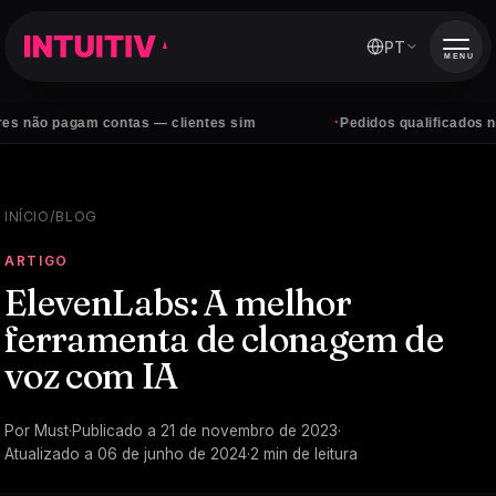
PT
MENU
·
o pagam contas — clientes sim
Pedidos qualificados no Wha
INÍCIO
/
BLOG
ARTIGO
ElevenLabs: A melhor
ferramenta de clonagem de
voz com IA
Por
Must
·
Publicado a
21 de novembro de 2023
·
Atualizado a
06 de junho de 2024
·
2
min de leitura