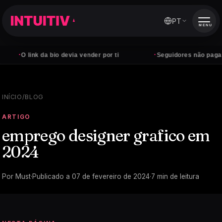
PT
MENU
·
·
O link da bio devia vender por ti
Seguidores não pagam con
INÍCIO
/
BLOG
ARTIGO
emprego designer grafico em
2024
Por
Must
·
Publicado a
07 de fevereiro de 2024
·
7
min de leitura