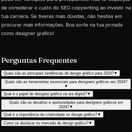
de considerar o custo do SEO copywriting ao investir na
tua carreira. Se tiveres mais dúvidas, não hesites em
procurar mais informações. Boa sorte na tua jornada
como designer gráfico!
Perguntas Frequentes
Quais são as principais tendências de design gráfico para 2024?
▼
Quais são as ferramentas essenciais para designers gráficos em 2024?
▼
Qual é o papel do designer gráfico na era digital?
▼
Quais são os desafios e oportunidades para designers gráficos em
2024?
▼
Qual é a importância da criatividade no design gráfico?
▼
Como se destacar no mercado de design gráfico?
▼