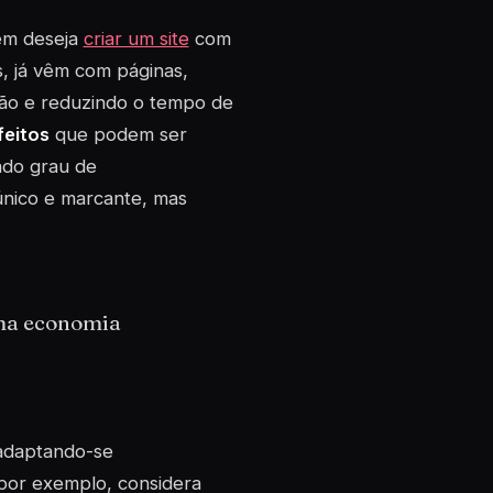
uem deseja
criar um site
com
s, já vêm com páginas,
ação e reduzindo o tempo de
feitos
que podem ser
ado grau de
único e marcante, mas
uma economia
 adaptando-se
por exemplo, considera