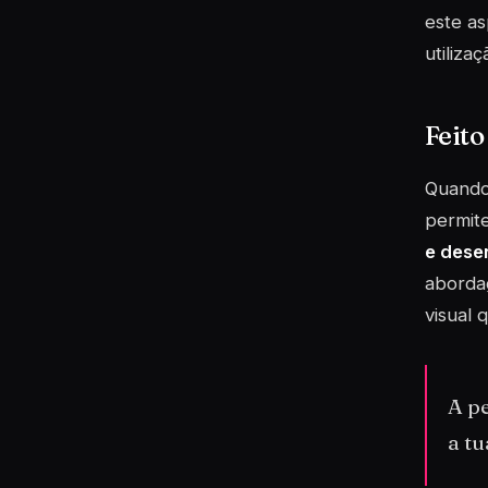
este a
utiliza
Feito
Quando 
permite
e dese
abordag
visual 
A pe
a t