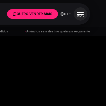
PT
QUERO VENDER MAIS
MENU
·
·
Anúncios sem destino queimam orçamento
Tens s