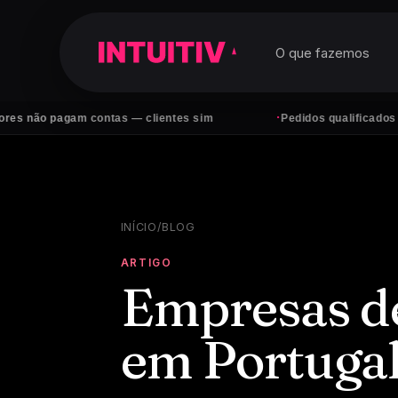
O que fazemos
·
 pagam contas — clientes sim
Pedidos qualificados no What
INÍCIO
/
BLOG
ARTIGO
Empresas de
em Portuga