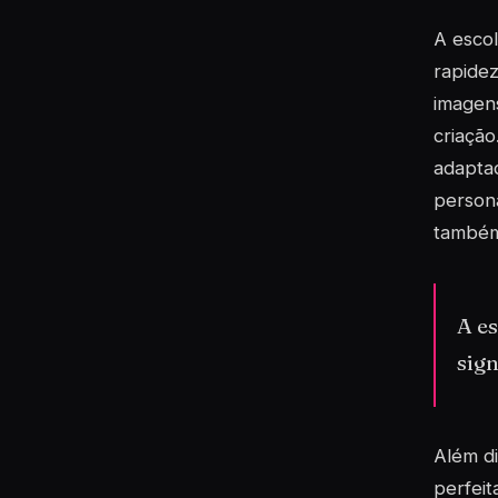
A esco
rapidez
imagens
criação
adaptad
persona
também
A e
sign
Além di
perfeit