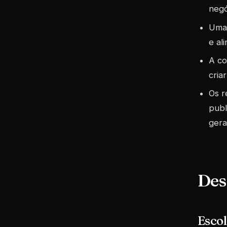
negó
Uma 
e al
A co
cria
Os r
publ
gera
Des
Esco