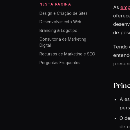
NESTA PÁGINA
As
empr
Design e Criação de Sites
oferec
Desenvolvimento Web
desenvo
Branding & Logotipo
de pesq
Consultoria de Marketing
Digital
Tendo e
Recursos de Marketing e SEO
entende
Perguntas Frequentes
presen
Princ
A es
pers
O de
de c