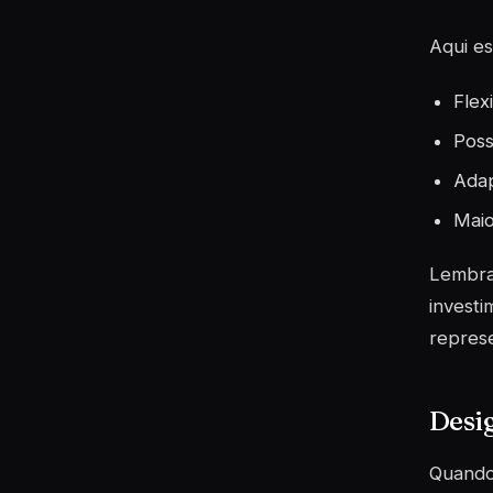
Aqui es
Flex
Poss
Adap
Maio
Lembrar
investi
represe
Desig
Quando