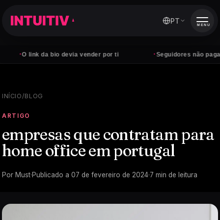
PT
MENU
·
link da bio devia vender por ti
Seguidores não pagam contas 
INÍCIO
/
BLOG
ARTIGO
empresas que contratam para
home office em portugal
Por
Must
·
Publicado a
07 de fevereiro de 2024
·
7
min de leitura