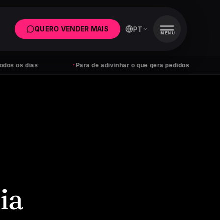
PT
QUERO VENDER MAIS
MENU
·
·
Para de adivinhar o que gera pedidos
Anúncios sem
ia