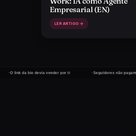
Work': IA como Agente
Empresarial (EN)
LER ARTIGO
·
io devia vender por ti
Seguidores não pagam contas — clien