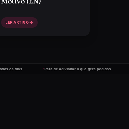
Motivo (EN)
LER ARTIGO
·
·
Para de adivinhar o que gera pedidos
Anúncios sem