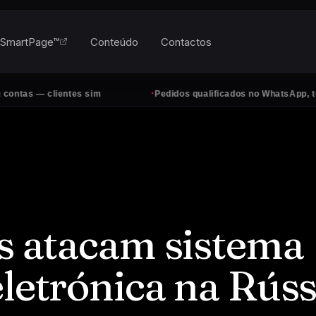
SmartPage™
Conteúdo
Contactos
·
tes sim
Pedidos qualificados no WhatsApp, todos os dias
as atacam sistema
eletrónica na Rúss