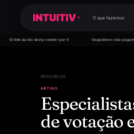
O que fazemos
·
io devia vender por ti
Seguidores não pagam contas — clien
INÍCIO
/
BLOG
ARTIGO
Especialist
de votação 