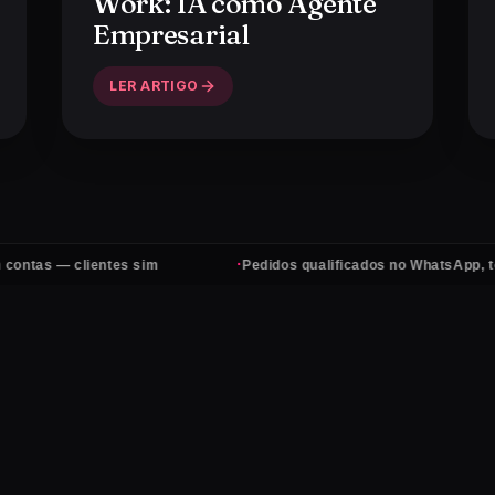
Work': IA como Agente
Empresarial
LER ARTIGO
·
tes sim
Pedidos qualificados no WhatsApp, todos os dias