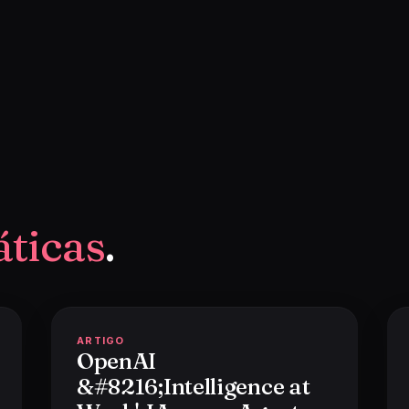
áticas
.
ARTIGO
OpenAI
&#8216;Intelligence at