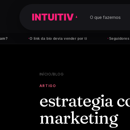
O que fazemos
·
·
O link da bio devia vender por ti
Seguidores não pagam 
INÍCIO
/
BLOG
ARTIGO
estrategia 
marketing