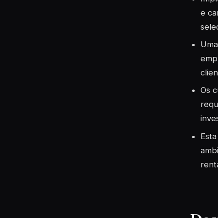
e ca
sele
Uma 
empr
clien
Os c
requ
inve
Esta
ambi
rent