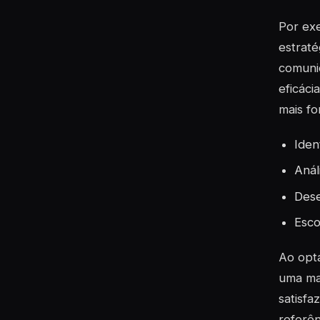
Por exe
estraté
comunic
eficác
mais fo
Iden
Anál
Dese
Esco
Ao opta
uma mai
satisfa
referên