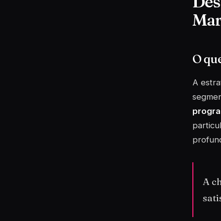
Des
Mar
O que
A estr
segmen
progra
particu
profund
A c
sati