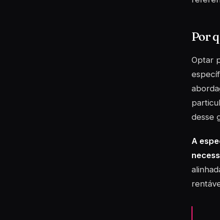
Por q
Optar 
específ
aborda
particu
desse 
A espe
necess
alinhad
rentáve