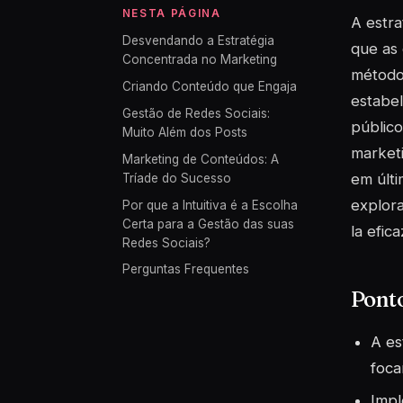
NESTA PÁGINA
A estr
Desvendando a Estratégia
que as
Concentrada no Marketing
método
Criando Conteúdo que Engaja
estabe
Gestão de Redes Sociais:
públic
Muito Além dos Posts
marketi
Marketing de Conteúdos: A
em últi
Tríade do Sucesso
explor
Por que a Intuitiva é a Escolha
Certa para a Gestão das suas
la efic
Redes Sociais?
Perguntas Frequentes
Pont
A es
foca
Impl