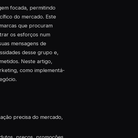
gem focada, permitindo
ífico do mercado. Este
 marcas que procuram
trar os esforços num
 suas mensagens de
essidades desse grupo e,
metidos. Neste artigo,
rketing, como implementá-
egócio.
tação precisa do mercado,
odutos, preços, promoções