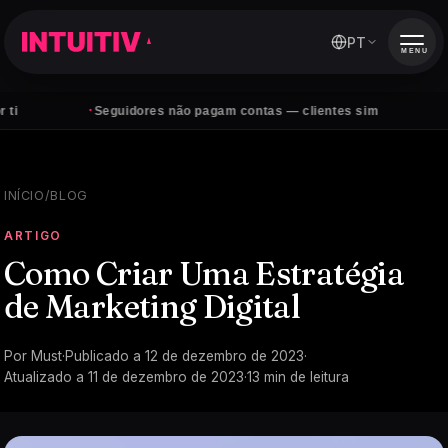
PT
MENU
·
·
Seguidores não pagam contas — clientes sim
Pedidos q
INÍCIO
/
BLOG
ARTIGO
Como Criar Uma Estratégia
de Marketing Digital
Por
Must
·
Publicado a
12 de dezembro de 2023
·
Atualizado a
11 de dezembro de 2023
·
13
min de leitura