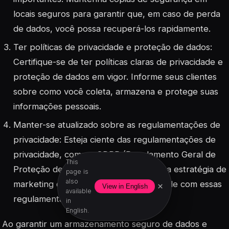
locais seguros para garantir que, em caso de perda
de dados, você possa recuperá-los rapidamente.
Ter políticas de privacidade e proteção de dados:
Certifique-se de ter políticas claras de privacidade e
proteção de dados em vigor. Informe seus clientes
sobre como você coleta, armazena e protege suas
informações pessoais.
Manter-se atualizado sobre as regulamentações de
privacidade: Esteja ciente das regulamentações de
privacidade, como o GDPR (Regulamento Geral de
This
Proteção de Dados), e garanta que sua estratégia de
page is
also
marketing digital esteja em conformidade com essas
×
View in English
available
regulamentações.
in
English.
Ao garantir um armazenamento seguro de dados e