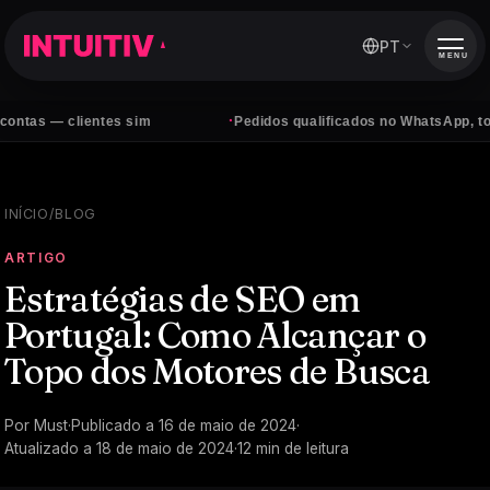
PT
MENU
·
lientes sim
Pedidos qualificados no WhatsApp, todos os dia
INÍCIO
/
BLOG
ARTIGO
Estratégias de SEO em
Portugal: Como Alcançar o
Topo dos Motores de Busca
Por
Must
·
Publicado a
16 de maio de 2024
·
Atualizado a
18 de maio de 2024
·
12
min de leitura