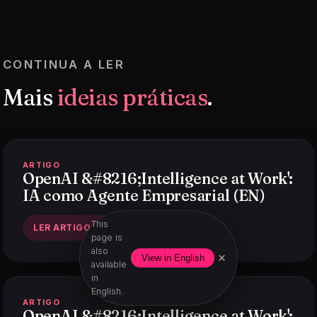
CONTINUA A LER
Mais
ideias práticas
.
ARTIGO
OpenAI &#8216;Intelligence at Work':
IA como Agente Empresarial (EN)
This
LER ARTIGO
page is
also
×
View in English
available
in
English.
ARTIGO
OpenAI &#8216;Intelligence at Work':