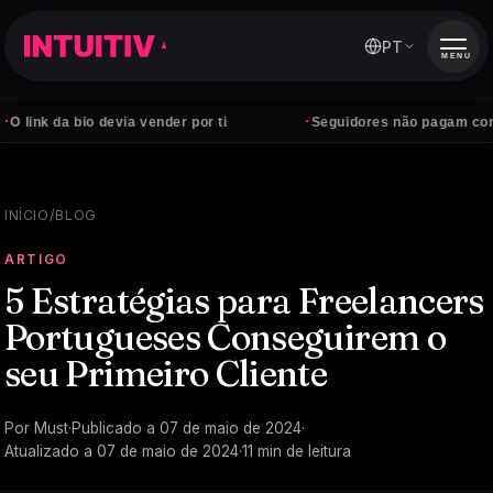
PT
MENU
·
bio devia vender por ti
Seguidores não pagam contas — clie
INÍCIO
/
BLOG
ARTIGO
5 Estratégias para Freelancers
Portugueses Conseguirem o
seu Primeiro Cliente
Por
Must
·
Publicado a
07 de maio de 2024
·
Atualizado a
07 de maio de 2024
·
11
min de leitura