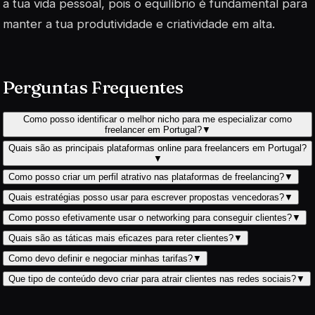
a tua vida pessoal, pois o equilíbrio é fundamental para
manter a tua produtividade e criatividade em alta.
Perguntas Frequentes
Como posso identificar o melhor nicho para me especializar como
freelancer em Portugal?
▼
Quais são as principais plataformas online para freelancers em Portugal?
▼
Como posso criar um perfil atrativo nas plataformas de freelancing?
▼
Quais estratégias posso usar para escrever propostas vencedoras?
▼
Como posso efetivamente usar o networking para conseguir clientes?
▼
Quais são as táticas mais eficazes para reter clientes?
▼
Como devo definir e negociar minhas tarifas?
▼
Que tipo de conteúdo devo criar para atrair clientes nas redes sociais?
▼