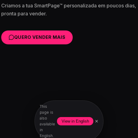
Criamos a tua SmartPage™ personalizada em poucos dias,
pronta para vender.
QUERO VENDER MAIS
This
page is
also
×
View in English
available
in
English.