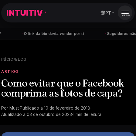
PT
MENU
·
·
O link da bio devia vender por ti
Seguidores não pa
INÍCIO
/
BLOG
ARTIGO
Como evitar que o Facebook
comprima as fotos de capa?
Por
Must
·
Publicado a
10 de fevereiro de 2018
·
Atualizado a
03 de outubro de 2023
·
1
min de leitura