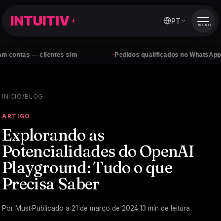
PT
MENU
·
 clientes sim
Pedidos qualificados no WhatsApp, todos os d
INÍCIO
/
BLOG
ARTIGO
Explorando as
Potencialidades do OpenAI
Playground: Tudo o que
Precisa Saber
Por
Must
·
Publicado a
21 de março de 2024
·
13
min de leitura