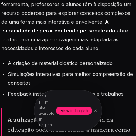
ferramenta, professores e alunos têm à disposição um
recurso poderoso para explorar conceitos complexos
de uma forma mais interativa e envolvente.
A
capacidade de gerar conteúdo personalizado
abre
portas para uma aprendizagem mais adaptada às
necessidades e interesses de cada aluno.
A criação de material didático personalizado
Simulações interativas para melhor compreensão de
conceitos
Feedback instantâneo em exercícios e trabalhos
This
page is
also
×
View in English
available
A utilização do OpenAI Playground na
in
English.
educação pode transformar a maneira como