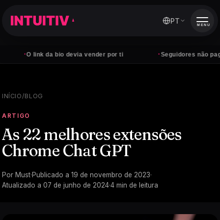
PT
MENU
·
·
O link da bio devia vender por ti
Seguidores não pagam co
INÍCIO
/
BLOG
ARTIGO
As 22 melhores extensões
Chrome Chat GPT
Por
Must
·
Publicado a
19 de novembro de 2023
·
Atualizado a
07 de junho de 2024
·
4
min de leitura