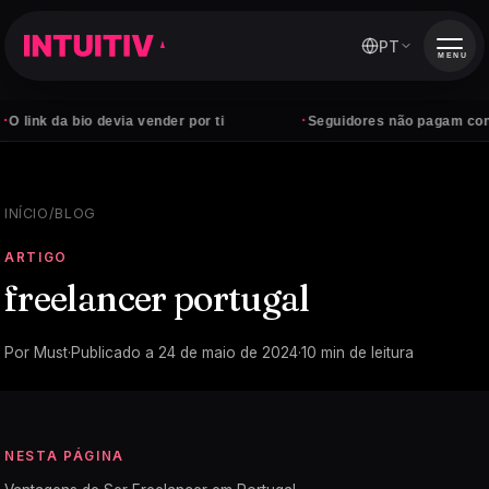
PT
MENU
·
o devia vender por ti
Seguidores não pagam contas — client
INÍCIO
/
BLOG
ARTIGO
freelancer portugal
Por
Must
·
Publicado a
24 de maio de 2024
·
10
min de leitura
NESTA PÁGINA