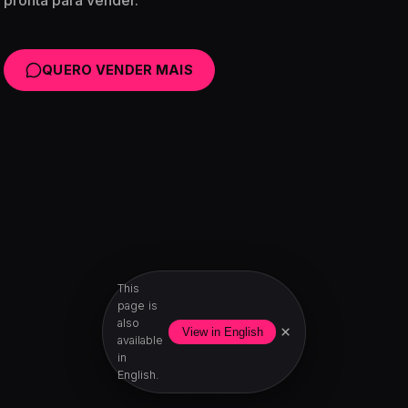
QUERO VENDER MAIS
This
page is
also
×
View in English
available
in
English.