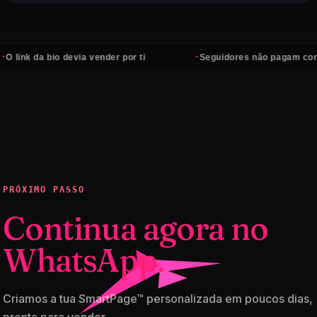
·
o devia vender por ti
Seguidores não pagam contas — client
PRÓXIMO PASSO
Continua agora no
WhatsApp.
Criamos a tua SmartPage™ personalizada em poucos dias,
pronta para vender.