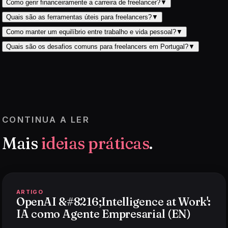
Como gerir financeiramente a carreira de freelancer?
▼
Quais são as ferramentas úteis para freelancers?
▼
Como manter um equilíbrio entre trabalho e vida pessoal?
▼
Quais são os desafios comuns para freelancers em Portugal?
▼
CONTINUA A LER
Mais
ideias práticas
.
ARTIGO
OpenAI &#8216;Intelligence at Work':
IA como Agente Empresarial (EN)