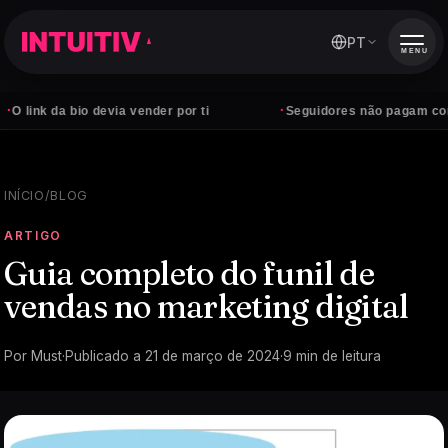
PT
MENU
·
da bio devia vender por ti
Seguidores não pagam contas — cl
INÍCIO
/
BLOG
ARTIGO
Guia completo do funil de
vendas no marketing digital
Por
Must
·
Publicado a
21 de março de 2024
·
9
min de leitura