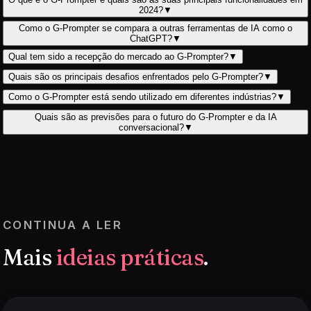
2024?
▼
Como o G-Prompter se compara a outras ferramentas de IA como o
ChatGPT?
▼
Qual tem sido a recepção do mercado ao G-Prompter?
▼
Quais são os principais desafios enfrentados pelo G-Prompter?
▼
Como o G-Prompter está sendo utilizado em diferentes indústrias?
▼
Quais são as previsões para o futuro do G-Prompter e da IA
conversacional?
▼
CONTINUA A LER
Mais
ideias práticas
.