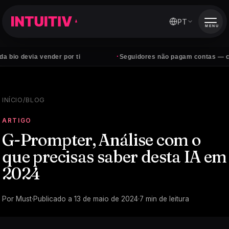
PT
MENU
·
via vender por ti
Seguidores não pagam contas — clientes s
INÍCIO
/
BLOG
ARTIGO
G-Prompter, Análise com o
que precisas saber desta IA em
2024
Por
Must
·
Publicado a
13 de maio de 2024
·
7
min de leitura