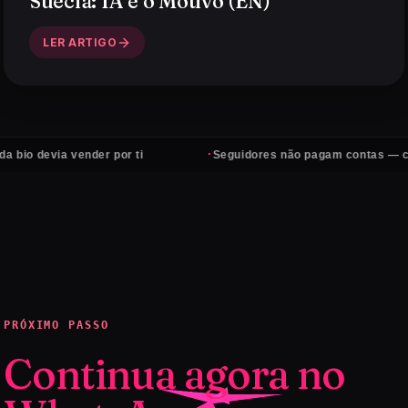
Suécia: IA é o Motivo (EN)
LER ARTIGO
·
via vender por ti
Seguidores não pagam contas — clientes s
PRÓXIMO PASSO
Continua agora no