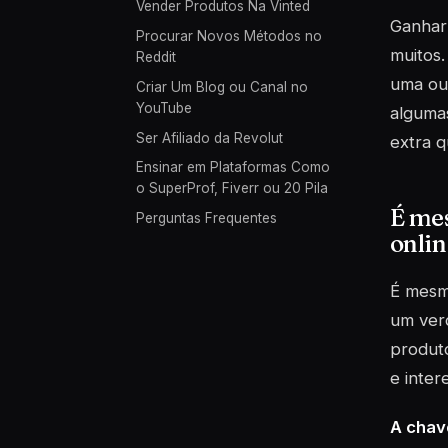
Vender Produtos Na Vinted
Ganhar 
Procurar Novos Métodos no
muitos.
Reddit
uma ou 
Criar Um Blog ou Canal no
YouTube
algumas
Ser Afiliado da Revolut
extra q
Ensinar em Plataformas Como
o SuperProf, Fiverr ou 20 Pila
É mes
Perguntas Frequentes
onlin
É mesmo
um verd
produto
e inter
A chav