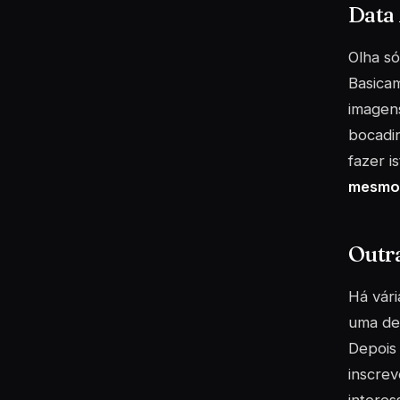
Data
Olha só
Basicam
imagens
bocadin
fazer i
mesmo
Outra
Há vári
uma del
Depois
inscrev