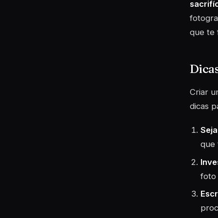
sacrifí
fotogra
que te 
Dicas
Criar u
dicas p
Seja
que 
Inve
foto
Escr
proc