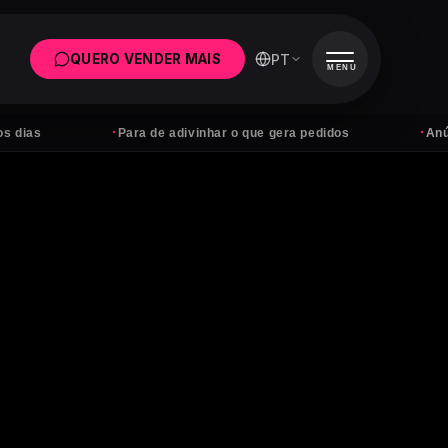
PT
QUERO VENDER MAIS
MENU
·
·
Para de adivinhar o que gera pedidos
Anúncios sem d