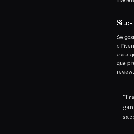
interes
Sites
Se gost
o Fiver
coisa q
que pre
reviews
"Tr
gan
sab