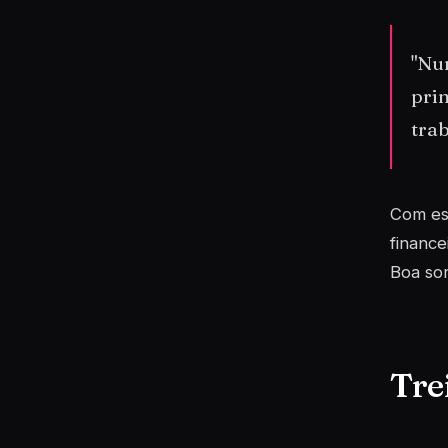
"Nun
prim
trab
Com est
finance
Boa sor
Tre