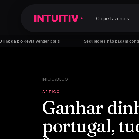
O que fazemos
·
devia vender por ti
Seguidores não pagam contas — clientes
INÍCIO
/
BLOG
ARTIGO
Ganhar dinh
portugal, t