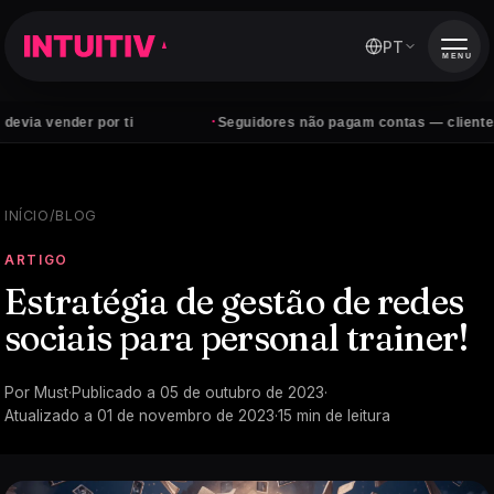
PT
MENU
·
 por ti
Seguidores não pagam contas — clientes sim
INÍCIO
/
BLOG
ARTIGO
Estratégia de gestão de redes
sociais para personal trainer!
Por
Must
·
Publicado a
05 de outubro de 2023
·
Atualizado a
01 de novembro de 2023
·
15
min de leitura