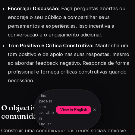
Encorajar Discussão:
Faça perguntas abertas ou
encoraje o seu público a compartilhar seus
pensamentos e experiências. Isso incentiva a
conversação e o engajamento adicional.
Tom Positivo e Crítica Construtiva:
Mantenha um
tom positivo e de apoio nas suas respostas, mesmo
ao abordar feedback negativo. Responda de forma
profissional e forneça críticas construtivas quando
necessário.
This
page is
O objectivo é construir a sua
also
×
View in English
available
comunidade!
in
English.
Construir uma comunidade nas redes sociais envolve