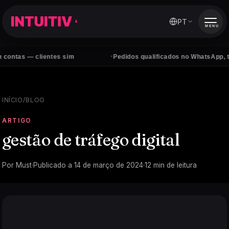
PT
MENU
·
 clientes sim
Pedidos qualificados no WhatsApp, todos os d
INÍCIO
/
BLOG
ARTIGO
gestão de tráfego digital
Por
Must
·
Publicado a
14 de março de 2024
·
12
min de leitura