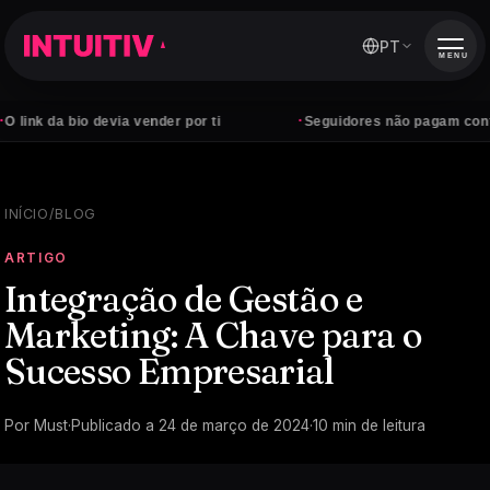
PT
MENU
·
bio devia vender por ti
Seguidores não pagam contas — clie
INÍCIO
/
BLOG
ARTIGO
Integração de Gestão e
Marketing: A Chave para o
Sucesso Empresarial
Por
Must
·
Publicado a
24 de março de 2024
·
10
min de leitura