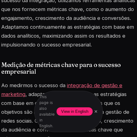
sucesso da integração, utilizamos ferramentas analíticas
que nos fornecem métricas chave, como o aumento do
engajamento, crescimento da audiência e conversões.
Adaptamos continuamente as estratégias com base em
dados analíticos, maximizando assim os resultados e
impulsionando o sucesso empresarial.
Medição de métricas chave para o sucesso
empresarial
Ao medirmos o sucesso da
integração de gestão e
marketing
, adaptamos continuamente as estratégias
This
com base em dados analíticos. Garantimos que os
page is
also
×
objetivos são alcançados e maximizados na gestão de
View in English
available
redes sociais. O aumento do engajamento, crescimento
in
English.
da audiência e conversões são métricas chave que