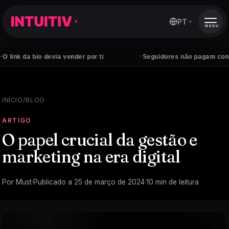
PT
MENU
·
bio devia vender por ti
Seguidores não pagam contas — clie
INÍCIO
/
BLOG
ARTIGO
O papel crucial da gestão e
marketing na era digital
Por
Must
·
Publicado a
25 de março de 2024
·
10
min de leitura