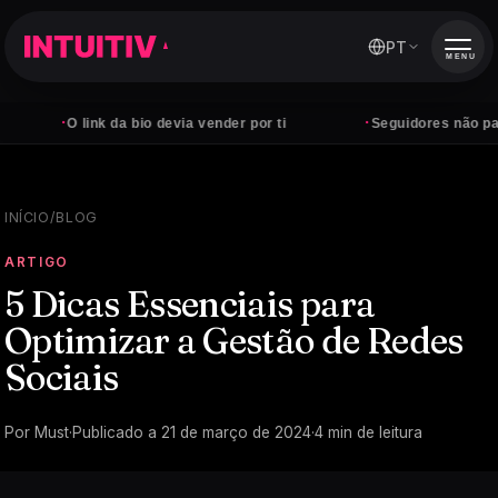
PT
MENU
·
·
O link da bio devia vender por ti
Seguidores não pagam con
INÍCIO
/
BLOG
ARTIGO
5 Dicas Essenciais para
Optimizar a Gestão de Redes
Sociais
Por
Must
·
Publicado a
21 de março de 2024
·
4
min de leitura