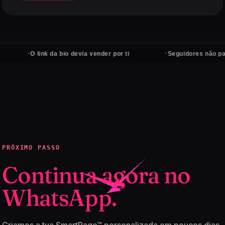
·
·
O link da bio devia vender por ti
Seguidores não pagam con
PRÓXIMO PASSO
Continua agora no
WhatsApp.
Criamos a tua SmartPage™ personalizada em poucos dias,