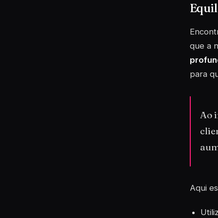
Equi
Encontr
que a 
profun
para qu
Ao i
clie
aum
Aqui es
Util