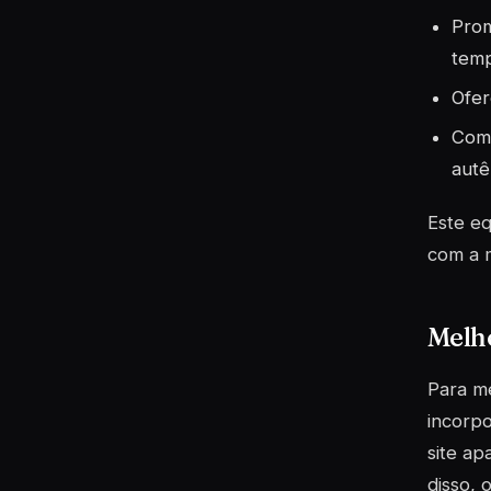
Prom
temp
Ofer
Comp
autê
Este eq
com a m
Melh
Para me
incorp
site ap
disso, 