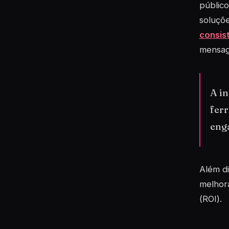
público
soluçõe
consis
mensage
A i
ferr
eng
Além di
melhora
(
ROI
).