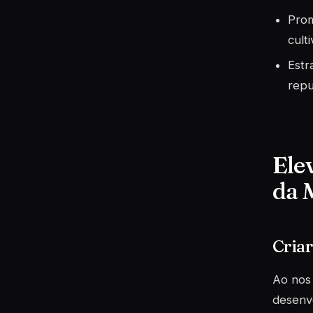
Prom
cult
Estr
repu
Ele
da 
Cria
Ao nos
desenvo