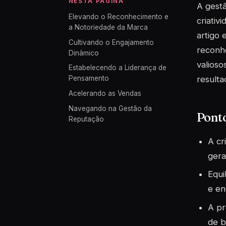
NESTA PÁGINA
A gestã
Elevando o Reconhecimento e
criativ
a Notoriedade da Marca
artigo 
Cultivando o Engajamento
reconh
Dinâmico
valioso
Estabelecendo a Liderança de
resultad
Pensamento
Acelerando as Vendas
Navegando na Gestão da
Pont
Reputação
A cr
gera
Equi
e en
A pr
de b