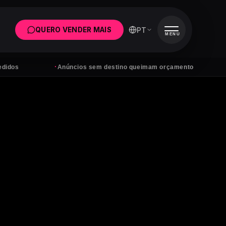
PT
QUERO VENDER MAIS
MENU
·
·
Anúncios sem destino queimam orçamento
Tens s