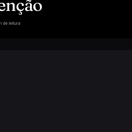
tenção
n de leitura