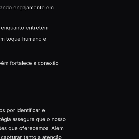
rando engajamento em
r enquanto entretém.
o um toque humano e
mbém fortalece a conexão
 por identificar e
atégia assegura que o nosso
ções que oferecemos. Além
a capturar tanto a atenção