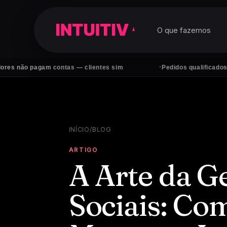
O que fazemos
·
 pagam contas — clientes sim
Pedidos qualificados no What
INÍCIO
/
BLOG
ARTIGO
A Arte da G
Sociais: Co