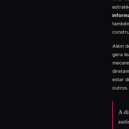
estraté
informa
também 
constru
Além de
gera le
mecani
direta
estar d
outros.
A d
sat