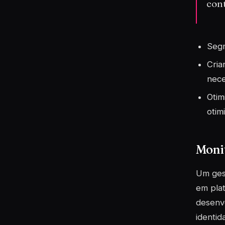
con
Segm
Cria
nece
Otim
otim
Monit
Um gest
em plat
desenvo
identid