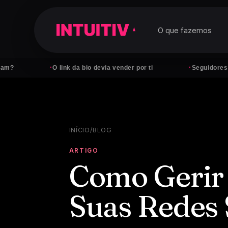
O que fazemos
·
·
O link da bio devia vender por ti
Seguidores não pagam
INÍCIO
/
BLOG
ARTIGO
Como Gerir 
Suas Redes 