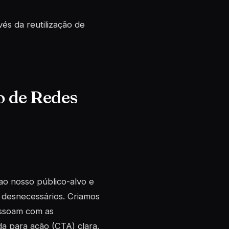
és da reutilização de
o de Redes
 ao nosso público-alvo e
 desnecessários. Criamos
essoam com as
a para ação (CTA) clara.