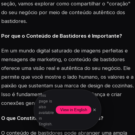
seção, vamos explorar como compartilhar o "coração"
do seu negócio por meio de conteúdo autêntico dos
bastidores.
Por que o Conteúdo de Bastidores é Importante?
Em um mundo digital saturado de imagens perfeitas e
mensagens de marketing, o conteúdo de bastidores
oferece uma visão real e autêntica do seu negócio. Ele
permite que você mostre o lado humano, os valores e a
paixão que sustentam sua marca de design de cozinhas.
Isso é fundamental para construir confiança e criar
This
page is
conexões genuínas com seu público.
also
×
View in English
available
O que Constitui Conteúdo de Bastidores?
in
English.
O conteúdo de bastidores pode abranger uma ampla