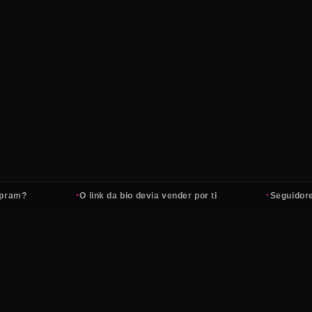
·
·
am?
O link da bio devia vender por ti
Seguidores 