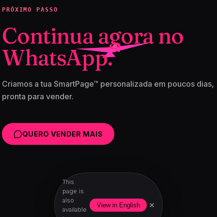
PRÓXIMO PASSO
Continua agora no
WhatsApp.
Criamos a tua SmartPage™ personalizada em poucos dias,
pronta para vender.
QUERO VENDER MAIS
This
page is
also
×
View in English
available