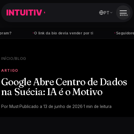
PT
MENU
·
·
am?
O link da bio devia vender por ti
Seguidores 
INÍCIO
/
BLOG
ARTIGO
Google Abre Centro de Dados
na Suécia: IA é o Motivo
Por
Must
·
Publicado a
13 de junho de 2026
·
1
min de leitura