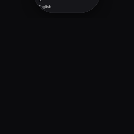
in
English.