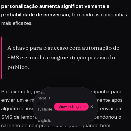
personalização aumenta significativamente a
probabilidade de conversão
, tornando as campanhas
mais eficazes.
A chave para o sucesso com automação de
SMS e e-mail é a segmentação precisa do
público.
Por exemplo, podes configurar uma campanha para
This
page is
enviar um e-mail de boas-vindas imediatamente após
also
×
View in English
alguém se inscrever na tua lista. Ou então, enviar um
available
in
SMS de lembrete para um cliente que abandonou o
English.
carrinho de compras. Estas ações, quando bem