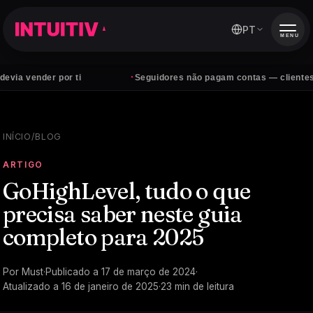
PT
MENU
·
er por ti
Seguidores não pagam contas — clientes sim
INÍCIO
/
BLOG
ARTIGO
GoHighLevel, tudo o que
precisa saber neste guia
completo para 2025
Por
Must
·
Publicado a
17 de março de 2024
·
Atualizado a
16 de janeiro de 2025
·
23
min de leitura