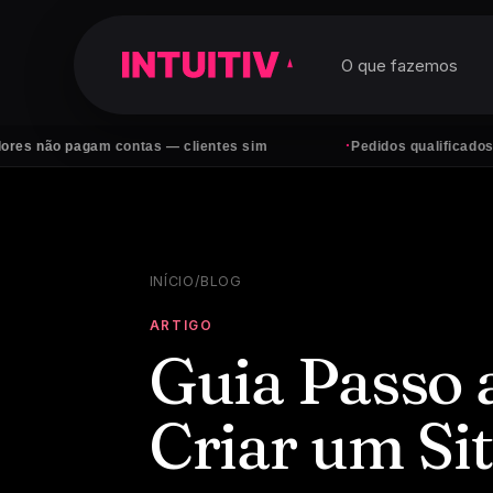
O que fazemos
·
pagam contas — clientes sim
Pedidos qualificados no Whats
INÍCIO
/
BLOG
ARTIGO
Guia Passo 
Criar um Si