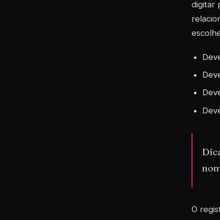
digitar
relacio
escolh
Deve
Deve
Deve
Deve
Dic
nome
O regis