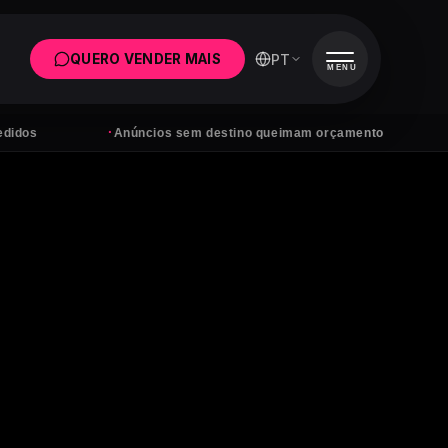
PT
QUERO VENDER MAIS
MENU
·
·
Anúncios sem destino queimam orçamento
Tens se