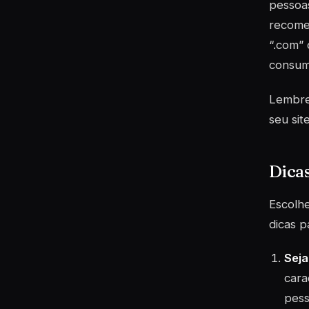
pessoas
recome
“.com” 
consumi
Lembre
seu sit
Dicas
Escolhe
dicas p
Sej
cara
pess