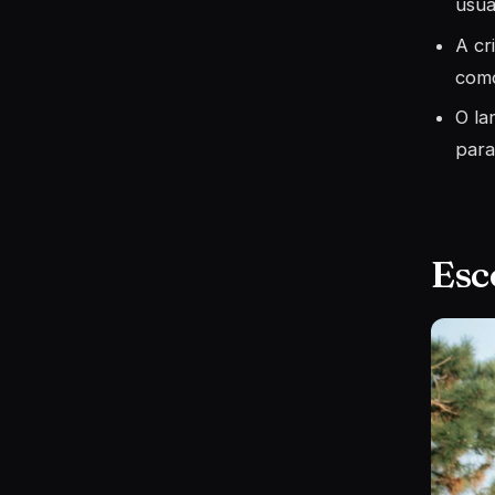
usuá
A cr
como
O la
para
Esc