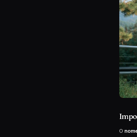
Impo
O
nome