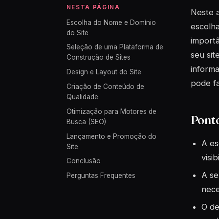
NESTA PÁGINA
Neste a
Escolha do Nome e Domínio
escolh
do Site
importâ
Seleção de uma Plataforma de
seu sit
Construção de Sites
informa
Design e Layout do Site
pode fa
Criação de Conteúdo de
Qualidade
Otimização para Motores de
Pont
Busca (SEO)
Lançamento e Promoção do
A es
Site
visib
Conclusão
A se
Perguntas Frequentes
nece
O de