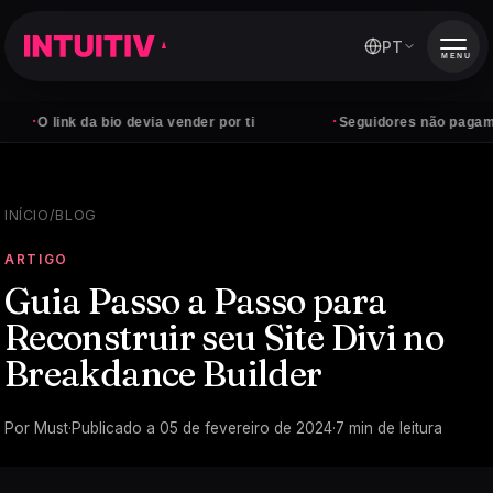
PT
MENU
·
 link da bio devia vender por ti
Seguidores não pagam conta
INÍCIO
/
BLOG
ARTIGO
Guia Passo a Passo para
Reconstruir seu Site Divi no
Breakdance Builder
Por
Must
·
Publicado a
05 de fevereiro de 2024
·
7
min de leitura