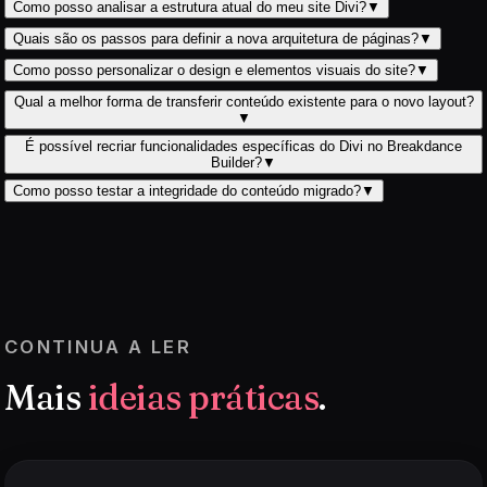
Como posso analisar a estrutura atual do meu site Divi?
▼
Quais são os passos para definir a nova arquitetura de páginas?
▼
Como posso personalizar o design e elementos visuais do site?
▼
Qual a melhor forma de transferir conteúdo existente para o novo layout?
▼
É possível recriar funcionalidades específicas do Divi no Breakdance
Builder?
▼
Como posso testar a integridade do conteúdo migrado?
▼
CONTINUA A LER
Mais
ideias práticas
.