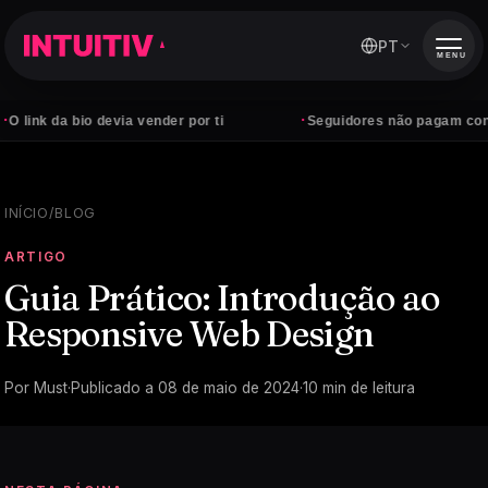
PT
MENU
·
 bio devia vender por ti
Seguidores não pagam contas — clie
INÍCIO
/
BLOG
ARTIGO
Guia Prático: Introdução ao
Responsive Web Design
Por
Must
·
Publicado a
08 de maio de 2024
·
10
min de leitura