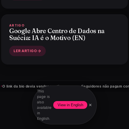
ARTIGO
Google Abre Centro de Dados na
Suécia: IA é o Motivo (EN)
LER ARTIGO
·
 bio devia vender por ti
Seguidores não pagam contas — clie
This
page is
also
×
View in English
available
in
English.