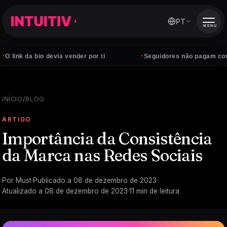
PT
MENU
·
 bio devia vender por ti
Seguidores não pagam contas — cli
INÍCIO
/
BLOG
ARTIGO
Importância da Consistência
da Marca nas Redes Sociais
Por
Must
·
Publicado a
08 de dezembro de 2023
·
Atualizado a
08 de dezembro de 2023
·
11
min de leitura