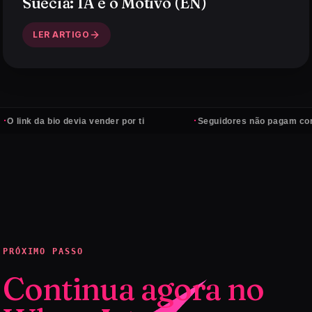
Suécia: IA é o Motivo (EN)
LER ARTIGO
·
 bio devia vender por ti
Seguidores não pagam contas — cli
PRÓXIMO PASSO
Continua agora no