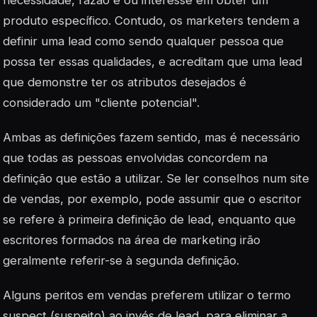
necessidade, razão e ou interesse em obter um
produto específico. Contudo, os marketers tendem a
definir uma
lead
como sendo qualquer pessoa que
possa
ter essas qualidades, e acreditam que uma
lead
que demonstre ter os atributos desejados é
considerado um "cliente potencial".
Ambas as definições fazem sentido, mas é necessário
que todas as pessoas envolvidas concordem na
definição que estão a utilizar. Se ler conselhos num site
de vendas, por exemplo, pode assumir que o escritor
se refere à primeira definição de
lead,
enquanto que
escritores formados na área de marketing irão
geralmente referir-se à segunda definição.
Alguns peritos em vendas preferem utilizar o termo
suspect
(suspeito) ao invés de
lead
, para eliminar a