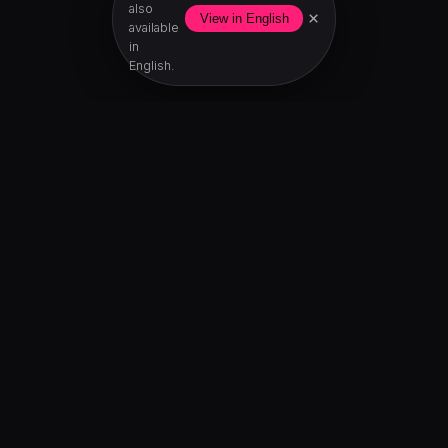
also
×
View in English
available
in
English.