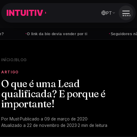
PT
MENU
·
·
O link da bio devia vender por ti
Seguidores não pag
INÍCIO
/
BLOG
ARTIGO
O que é uma Lead
qualificada? E porque é
importante!
Por
Must
·
Publicado a
09 de março de 2020
·
Atualizado a
22 de novembro de 2023
·
2
min de leitura